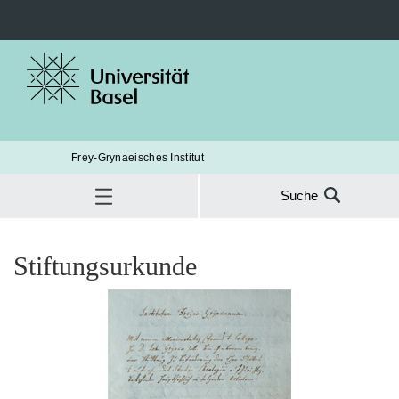
Frey-Grynaeisches Institut
Suche
Suche
nach:
Publikationen und Downloads
Stiftungsurkunde
Stiftungsurkunde
SUC