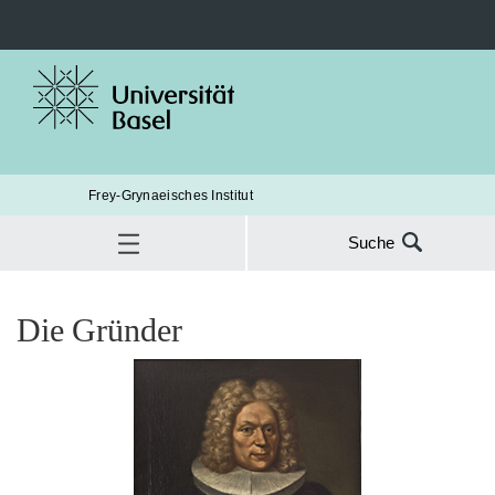
Frey-Grynaeisches Institut
Suche
Suche
nach:
Geschichte
Gründer
Die Gründer
SUC