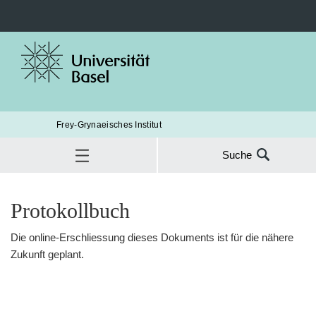
Frey-Grynaeisches Institut
Suche
Suche
nach:
Publikationen und Downloads
Protokollbuch
Protokollbuch
SUC
Die online-Erschliessung dieses Dokuments ist für die nähere
Zukunft geplant.